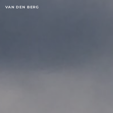
Ga
VAN DEN BERG
direct
naar
de
inhoud